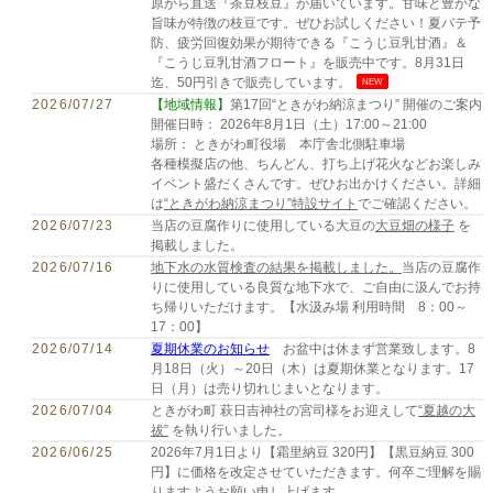
原から直送『茶豆枝豆』が届いています。甘味と豊かな
旨味が特徴の枝豆です。ぜひお試しください！夏バテ予
防、疲労回復効果が期待できる『こうじ豆乳甘酒』＆
『こうじ豆乳甘酒フロート』を販売中です。8月31日
迄、50円引きで販売しています。
NEW
2026/07/27
【地域情報】
第17回“ときがわ納涼まつり” 開催のご案内
開催日時： 2026年8月1日（土）17:00～21:00
場所： ときがわ町役場 本庁舎北側駐車場
各種模擬店の他、ちんどん、打ち上げ花火などお楽しみ
イベント盛だくさんです。ぜひお出かけください。詳細
は
“ときがわ納涼まつり”特設サイト
でご確認ください。
2026/07/23
当店の豆腐作りに使用している大豆の
大豆畑の様子
を
掲載しました。
2026/07/16
地下水の水質検査の結果を掲載しました。
当店の豆腐作
りに使用している良質な地下水で、ご自由に汲んでお持
ち帰りいただけます。【水汲み場 利用時間 8：00～
17：00】
2026/07/14
夏期休業のお知らせ
お盆中は休まず営業致します。8
月18日（火）～20日（木）は夏期休業となります。17
日（月）は売り切れじまいとなります。
2026/07/04
ときがわ町 萩日吉神社の宮司様をお迎えして
“夏越の大
祓”
を執り行いました。
2026/06/25
2026年7月1日より【霜里納豆 320円】【黒豆納豆 300
円】に価格を改定させていただきます。何卒ご理解を賜
りますようお願い申し上げます。