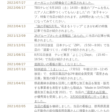
2022/07/27
オーガニックの研修会でご来店されました。
2022/06/17
TBSテレビ 6月18日（土）14:00～放送の “ブームを生ん
だアノ人に新作つくってもらいました” の「女子キャン
プ」特集で当店が紹介されます。お時間があったらご覧
になってみてください。
2022/04/13
『旅の手帖5月号』
“花まるトリップ” ときがわ町の特集
記事で当店が紹介されました。
2021/12/09
JAグループさいたま情報誌『みらの』
に当店の記事が掲
載されました。
2021/12/01
11月30日放送 日本テレビ「ZIP!」（5:50～8:00）で当
店の「湯葉づくり」の様子が紹介されました。
2021/08/31
8月31日放送 テレビ東京「よじごじDays」（15:40～
16:54）で当店が紹介されました。
2021/08/27
道路沿いの看板が新しくなりました。
2021/07/10
NHK総合「うまいッ！」
（7月5日 午後12:20～12:45
放送）で、全国豆腐品評会2年連続金賞受賞『霜里きぬ
豆腐』製造の様子が紹介されました。
2021/04/01
県産農林水産物を活用した優秀な加工食品を製造・販売
する事業者を表彰する新たな取組み「Made in SAITAMA
優良加工食品大賞 2021」で、当店の
『霜里きぬ豆腐』
が優秀賞を受賞しました。
3月30日授賞式に行って参り
ました。
2021/02/05
当店の看板
を修繕しました。当店の看板は、群馬県黒瀧
山不動寺の前住職長岡良圓さんに揮毫をお願いしたもの