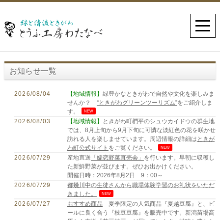
お知らせ一覧
2026/08/04
【地域情報】
緑豊かなときがわで自然や文化を楽しみま
せんか？
“ときがわグリーンツーリズム”
をご紹介しま
す。
NEW
2026/08/03
【地域情報】
ときがわ町椚平のシュウカイドウの群生地
では、8月上旬から9月下旬に可憐な淡紅色の花を咲かせ
訪れる人を楽しませています。周辺情報の詳細は
ときが
わ町公式サイト
をご覧ください。
NEW
2026/07/29
産地直送
「嬬恋野菜直売会」
を行います。早朝に収穫し
た新鮮野菜が並びます。ぜひお出かけください。
開催日時：2026年8月2日 9：00～
2026/07/29
都幾川中の生徒さんから職場体験学習のお礼状をいただ
きました。
NEW
2026/07/27
おすすめ商品
夏季限定の人気商品『夏越豆腐』と、ビ
ールに良く合う『枝豆豆腐』を販売中です。新潟苗場高