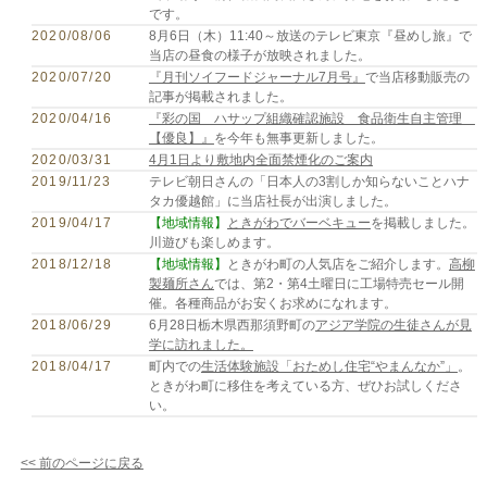
です。
2020/08/06
8月6日（木）11:40～放送のテレビ東京『昼めし旅』で
当店の昼食の様子が放映されました。
2020/07/20
『月刊ソイフードジャーナル7月号』
で当店移動販売の
記事が掲載されました。
2020/04/16
『彩の国 ハサップ組織確認施設 食品衛生自主管理
【優良】』
を今年も無事更新しました。
2020/03/31
4月1日より敷地内全面禁煙化のご案内
2019/11/23
テレビ朝日さんの「日本人の3割しか知らないことハナ
タカ優越館」に当店社長が出演しました。
2019/04/17
【地域情報】
ときがわでバーベキュー
を掲載しました。
川遊びも楽しめます。
2018/12/18
【地域情報】
ときがわ町の人気店をご紹介します。
高柳
製麺所さん
では、第2・第4土曜日に工場特売セール開
催。各種商品がお安くお求めになれます。
2018/06/29
6月28日栃木県西那須野町の
アジア学院の生徒さんが見
学に訪れました。
2018/04/17
町内での
生活体験施設「おためし住宅“やまんなか”」
。
ときがわ町に移住を考えている方、ぜひお試しくださ
い。
<< 前のページに戻る