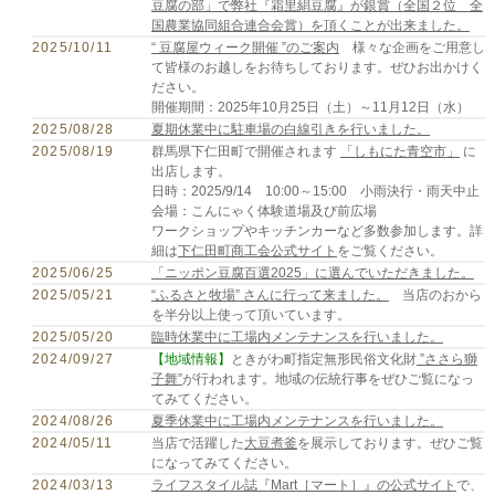
豆腐の部」で弊社『霜里絹豆腐』が銀賞（全国２位 全
国農業協同組合連合会賞）を頂くことが出来ました。
2025/10/11
“ 豆腐屋ウィーク開催 ”のご案内
様々な企画をご用意し
て皆様のお越しをお待ちしております。ぜひお出かけく
ださい。
開催期間：2025年10月25日（土）～11月12日（水）
2025/08/28
夏期休業中に駐車場の白線引きを行いました。
2025/08/19
群馬県下仁田町で開催されます
「しもにた青空市」
に
出店します。
日時：2025/9/14 10:00～15:00 小雨決行・雨天中止
会場：こんにゃく体験道場及び前広場
ワークショップやキッチンカーなど多数参加します。詳
細は
下仁田町商工会公式サイト
をご覧ください。
2025/06/25
「ニッポン豆腐百選2025」に選んでいただきました。
2025/05/21
“ふるさと牧場” さんに行って来ました。
当店のおから
を半分以上使って頂いています。
2025/05/20
臨時休業中に工場内メンテナンスを行いました。
2024/09/27
【地域情報】
ときがわ町指定無形民俗文化財
”ささら獅
子舞”
が行われます。地域の伝統行事をぜひご覧になっ
てみてください。
2024/08/26
夏季休業中に工場内メンテナンスを行いました。
2024/05/11
当店で活躍した
大豆煮釜
を展示しております。ぜひご覧
になってみてください。
2024/03/13
ライフスタイル誌『Mart［マート］』の公式サイト
で、