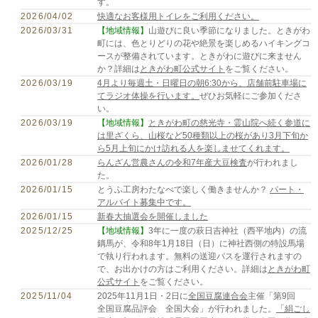
す。
2026/04/02
快適なお客様用トイレをご利用ください。
2026/03/31
【地域情報】
山遊びに良い季節になりました。ときがわ
町には、色とりどりの花や絶景を楽しめるハイキングコ
ースが整備されています。ときがわに遊びに来ません
か？詳細は
ときがわ町公式サイト
をご覧ください。
2026/03/19
4月より毎週土・日曜日の朝6:30から、店舗前駐車場に
てラジオ体操を行います。
ぜひお気軽にご参加くださ
い。
2026/03/19
【地域情報】
ときがわ町の慈光寺・霊山院へ続く参道に
は里ざくら、山桜など50種類以上の桜があり3月下旬か
ら5月上旬にかけ訪れる人を楽しませてくれます。
2026/01/28
らんざん営農さんの令和7年産大豆検査
が行われまし
た。
2026/01/15
とうふ工房わたなべで楽しく働きませんか？
パート・
アルバイト募集中です。
2026/01/15
新春大抽選会を開催しました
2025/12/25
【地域情報】
3年に一度の萩日吉神社（西平地内）の流
鏑馬が、令和8年1月18日（日）に神社西側の特設馬場
で執り行われます。無料の送迎バスを運行されますの
で、お出かけの方はご利用ください。詳細は
ときがわ町
公式サイト
をご覧ください。
2025/11/04
2025年11月1日・2日に
全国豆腐連合会
主催「第9回
全国豆腐品評会 全国大会」が行われました。
「絹ごし