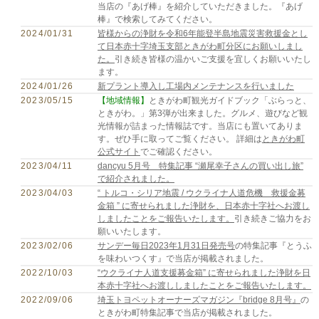
当店の『あげ棒』を紹介していただきました。『あげ
棒』で検索してみてください。
2024/01/31
皆様からの浄財を令和6年能登半島地震災害救援金とし
て日本赤十字埼玉支部ときがわ町分区にお願いしまし
た。
引き続き皆様の温かいご支援を宜しくお願いいたし
ます。
2024/01/26
新プラント導入し工場内メンテナンスを行いました
2023/05/15
【地域情報】
ときがわ町観光ガイドブック「ぶらっと、
ときがわ。」第3弾が出来ました。グルメ、遊びなど観
光情報が詰まった情報誌です。当店にも置いてありま
す。ぜひ手に取ってご覧ください。 詳細は
ときがわ町
公式サイト
でご確認ください。
2023/04/11
dancyu 5月号 特集記事 “瀬尾幸子さんの買い出し旅”
で紹介されました。
2023/04/03
“ トルコ・シリア地震 / ウクライナ人道危機 救援金募
金箱 ” に寄せられました浄財を、日本赤十字社へお渡し
しましたことをご報告いたします。
引き続きご協力をお
願いいたします。
2023/02/06
サンデー毎日2023年1月31日発売号
の特集記事『とうふ
を味わいつくす』で当店が掲載されました。
2022/10/03
“ウクライナ人道支援募金箱” に寄せられました浄財を日
本赤十字社へお渡ししましたことをご報告いたします。
2022/09/06
埼玉トヨペットオーナーズマガジン『bridge 8月号』
の
ときがわ町特集記事で当店が掲載されました。