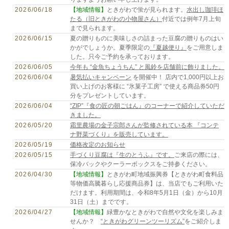
2026/06/18
【地域情報】
ときがわで蛍が見られます。
水出し珈琲ほ
たる（旧ときがわの小物屋さん）
付近では例年7月上旬
まで見られます。
2026/06/15
夏の贈りものに美味しさの詰まった豆腐の贈りものはい
かがでしょうか。夏季限定の
『夏越便り』
をご用意しま
した。只今ご予約を承っております。
2026/06/05
今年も “金魚ちょうちん” と風鈴を店舗前に飾りました。
2026/06/04
暑気払いキャンペーン
を開催中！ 店内で1,000円以上お
買い上げのお客様に “氷菓子工房” で使える商品券50円
分をプレゼントしています。
2026/06/04
“ZIP”『食の匠の朝ごはん』のコーナーで紹介していただ
きました。
2026/05/20
霜里農場の金子宗郎さんが監修されている本 『コンテ
ナ野菜づくり』を販売しています。
2026/05/19
価格改定のお知らせ
2026/05/15
手づくり豆腐は『生のとうふ』です。
ご来店の際には、
保冷バックやクーラーボックスをご持参ください。
2026/04/30
【地域情報】
ときがわ町地域振興券【ときがわ町食料品
等物価高騰暮らし応援商品券】は、当店でもご利用いた
だけます。利用期間は、令和8年5月1日（金）から10月
31日（土）までです。
2026/04/27
【地域情報】
緑豊かなときがわで自然や文化を楽しみま
せんか？
“ときがわグリーンツーリズム”
をご紹介しま