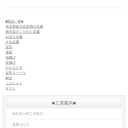
■商品一覧■
埼玉県産大豆使用の豆腐
地大豆のこだわり豆腐
おぼろ豆腐
ざる豆腐
豆乳
湯葉
油揚げ
生揚げ
がんもどき
豆乳スイーツ
納豆
こんにゃく
ギフト
■工房案内■
わたなべのこだわり
大豆づくり