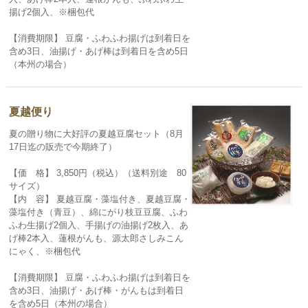
揚げ2個入、※梱包代
【消費期限】 豆腐・ふわふわ揚げは到着日を
含め3日、油揚げ・あげ棒は到着日を含め5日
（本州の場合）
夏越便り
夏の贈り物に大好評の夏越豆腐セット（8月
17日迄の販売で今期終了）
【価 格】 3,850円（税込）（送料別途 80
サイズ）
【内 容】 夏越豆腐・藻塩付き、夏越豆腐・
藻塩付き（青豆）、綿にがり枝豆豆腐、ふわ
ふわ生揚げ2個入、手揚げの油揚げ2枚入、あ
げ棒2本入、蓮根がんも、源太郎さしみこん
にゃく、※梱包代
【消費期限】 豆腐・ふわふわ揚げは到着日を
含め3日、油揚げ・あげ棒・がんもは到着日
を含め5日（本州の場合）