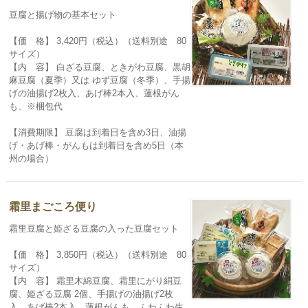
豆腐と揚げ物の基本セット
【価 格】 3,420円（税込）（送料別途 80
サイズ）
【内 容】 白ざる豆腐、ときがわ豆腐、黒胡
麻豆腐（夏季）又は ゆず豆腐（冬季）、手揚
げの油揚げ2枚入、あげ棒2本入、蓮根がん
も、※梱包代
【消費期限】 豆腐は到着日を含め3日、油揚
げ・あげ棒・がんもは到着日を含め5日（本
州の場合）
霜里まごころ便り
霜里豆腐と姫ざる豆腐の入った豆腐セット
【価 格】 3,850円（税込）（送料別途 80
サイズ）
【内 容】 霜里木綿豆腐、霜里にがり絹豆
腐、姫ざる豆腐 2個、手揚げの油揚げ2枚
入、あげ棒2本入、蓮根がんも、ふわふわ生